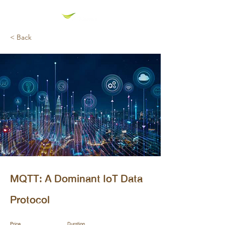
< Back
MQTT: A Dominant IoT Data
Protocol
Price
Duration